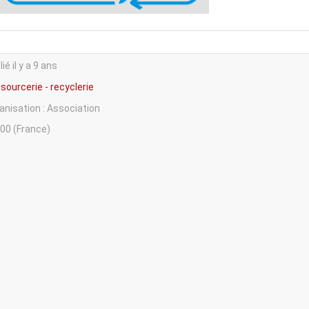
ié il y a 9 ans
sourcerie - recyclerie
anisation : Association
00 (France)