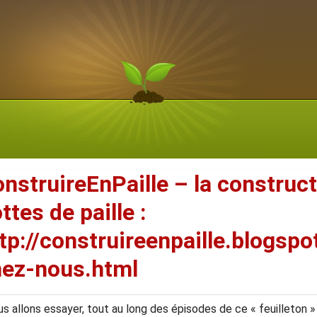
nstruireEnPaille – la construc
ttes de paille :
tp://construireenpaille.blogsp
hez-nous.html
s allons essayer, tout au long des épisodes de ce « feuilleton »