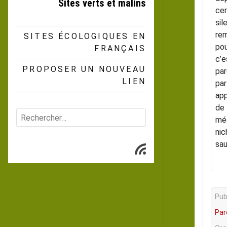
Sites verts et malins
cer
sil
rem
SITES ÉCOLOGIQUES EN
pou
FRANÇAIS
c’e
PROPOSER UN NOUVEAU
par
LIEN
par
app
de 
Rechercher :
méa
nic
sau
Subscribe
Publ
Par