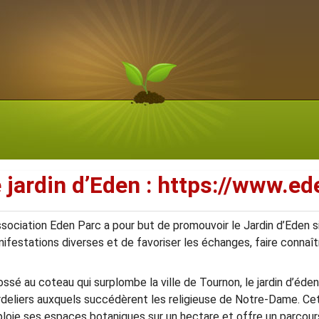
 jardin d’Eden : https://www.ed
ssociation Eden Parc a pour but de promouvoir le Jardin d’Eden s
ifestations diverses et de favoriser les échanges, faire connaître
ssé au coteau qui surplombe la ville de Tournon, le jardin d’éde
deliers auxquels succédèrent les religieuse de Notre-Dame. Cet
loie ses espaces botaniques sur un hectare et offre un parcour