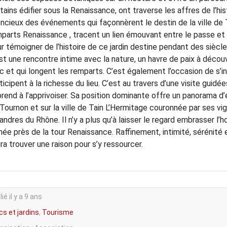
tains édifier sous la Renaissance, ont traverse les affres de l’hi
encieux des événements qui façonnèrent le destin de la ville de T
parts Renaissance , tracent un lien émouvant entre le passe et 
r témoigner de l’histoire de ce jardin destine pendant des siècles
st une rencontre intime avec la nature, un havre de paix à découv
c et qui longent les remparts. C’est également l’occasion de s’
ticipent à la richesse du lieu. C’est au travers d’une visite guidé
rend à l’apprivoiser. Sa position dominante offre un panorama d’e
Tournon et sur la ville de Tain L’Hermitage couronnée par ses 
ndres du Rhône. Il n’y a plus qu’à laisser le regard embrasser l’
hée près de la tour Renaissance. Raffinement, intimité, sérénité
ra trouver une raison pour s’y ressourcer.
ié il y a 9 ans
cs et jardins
,
Tourisme