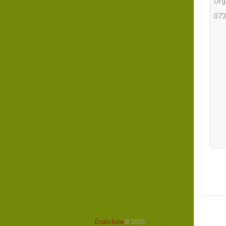
Org
073
Écolo liste
© 2026