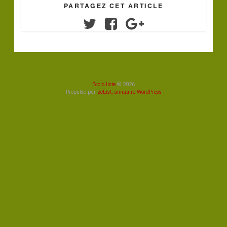
PARTAGEZ CET ARTICLE
Twitter
Facebook
Google+
Écolo liste
© 2026
Propulsé par
zeList, annuaire WordPress