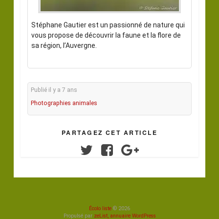
Stéphane Gautier est un passionné de nature qui
vous propose de découvrir la faune et la flore de
sa région, l’Auvergne.
Publié il y a 7 ans
Photographies animales
PARTAGEZ CET ARTICLE
Twitter
Facebook
Google+
Écolo liste
© 2026
Propulsé par
zeList, annuaire WordPress