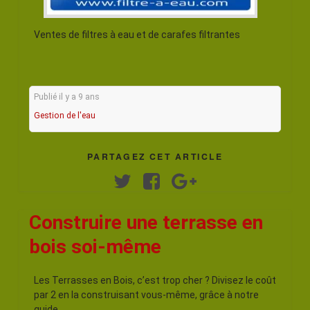
Ventes de filtres à eau et de carafes filtrantes
Publié il y a 9 ans
Gestion de l'eau
PARTAGEZ CET ARTICLE
Twitter
Facebook
Google+
Construire une terrasse en
bois soi-même
Les Terrasses en Bois, c’est trop cher ? Divisez le coût
par 2 en la construisant vous-même, grâce à notre
guide.