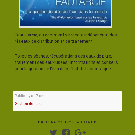
L’eau-tarcie, ou comment se rendre indépendant des
réseaux de distribution et de traitement.
Toilettes sèches, récupérations des eaux de pluie,
traitement des eaux usées : informations et conseils
pour la gestion de l’eau dans l’habitat domestique.
Publié il y a 17 ans
Gestion de l'eau
PARTAGEZ CET ARTICLE
Twitter
Facebook
Google+