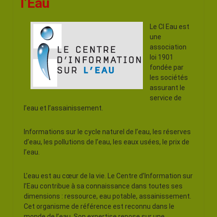
l’Eau
Le CI Eau est
une
association
loi 1901
fondée par
les sociétés
assurant le
service de
l’eau et l’assainissement.
Informations sur le cycle naturel de l’eau, les réserves
d’eau, les pollutions de l’eau, les eaux usées, le prix de
l’eau.
L’eau est au cœur de la vie. Le Centre d’Information sur
l’Eau contribue à sa connaissance dans toutes ses
dimensions : ressource, eau potable, assainissement.
Cet organisme de référence est reconnu dans le
monde de l’eau. Son expertise repose sur une