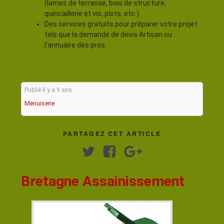
(lames de terrasse, bois de structure,
quincaillerie et vis, plots, etc.).
Des services gratuits pour préparer votre projet
tels que la demande de devis Artisan ou
l’annuaire des pros.
Publié il y a 9 ans
Menuiserie
PARTAGEZ CET ARTICLE
Twitter
Facebook
Google+
Bretagne Assainissement