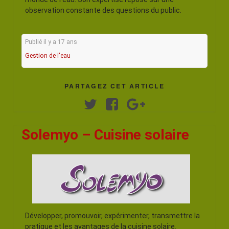
observation constante des questions du public.
Publié il y a 17 ans
Gestion de l'eau
PARTAGEZ CET ARTICLE
Twitter
Facebook
Google+
Solemyo – Cuisine solaire
Développer, promouvoir, expérimenter, transmettre la
pratique et les avantages de la cuisine solaire.