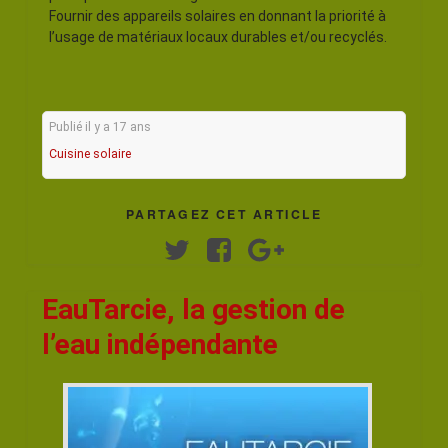
Fournir des appareils solaires en donnant la priorité à
l’usage de matériaux locaux durables et/ou recyclés.
Publié il y a 17 ans
Cuisine solaire
PARTAGEZ CET ARTICLE
Twitter
Facebook
Google+
EauTarcie, la gestion de
l’eau indépendante