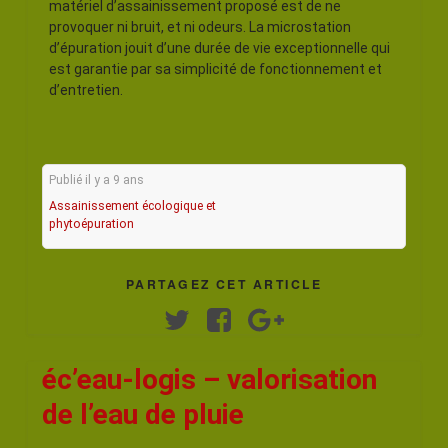
matériel d’assainissement proposé est de ne
provoquer ni bruit, et ni odeurs. La microstation
d’épuration jouit d’une durée de vie exceptionnelle qui
est garantie par sa simplicité de fonctionnement et
d’entretien.
Publié il y a 9 ans
Assainissement écologique et
phytoépuration
PARTAGEZ CET ARTICLE
Twitter
Facebook
Google+
éc’eau-logis – valorisation
de l’eau de pluie