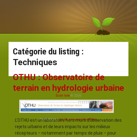
Catégorie du listing :
Techniques
OTHU : Observatoire de
terrain en hydrologie urbaine
Écolo liste
© 2026
Propulsé par
zeList, annuaire WordPress
L’OTHU est un laboratoire hors murs d’observation des
rejets urbains et de leurs impacts sur les milieux
récepteurs – notamment par temps de pluie – pour