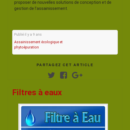
proposer de nouvelles solutions de conception et de
gestion de l’assainissement.
Publié il y a 9 ans
Assainissement écologique et
phytoépuration
PARTAGEZ CET ARTICLE
Twitter
Facebook
Google+
Filtres à eaux