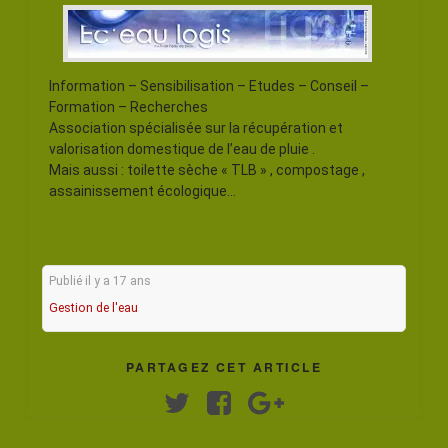
Information – Sensibilisation – Etudes – Conseil –
Formation – Recherches
Association spécialisée sur la récupération et
valorisation domestique de l’eau de pluie .
Mais aussi : toilette sèche « TLB » , compostage ,
assainissement écologique…
Publié il y a 17 ans
Gestion de l'eau
PARTAGEZ CET ARTICLE
Twitter
Facebook
Google+