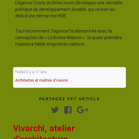
L’Agence Coste Architectures développe une véritable
politique de développement durable, qui va bien au-
delà d’une démarche HQE.
Tout récemment, l’agence l’a démontrée avec la
conception de « La Bonne Maison » : la quasi-première
maison à faible empreinte carbone.
Publié il y a 17 ans
Architectes et maîtres d'oeuvre
PARTAGEZ CET ARTICLE
Twitter
Facebook
Google+
Vivarchi, atelier