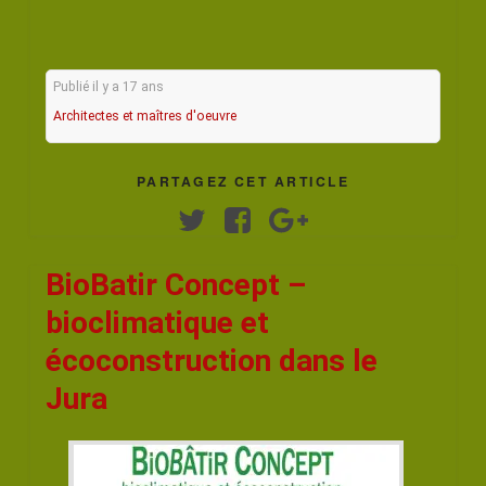
Publié il y a 17 ans
Architectes et maîtres d'oeuvre
PARTAGEZ CET ARTICLE
Twitter
Facebook
Google+
BioBatir Concept –
bioclimatique et
écoconstruction dans le
Jura