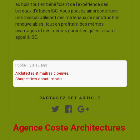
au bois tout en bénéficiant de l’expérience des
bureaux d’études IGC. Vous pouvez ainsi construire
une maison utilisant des matériaux de construction
renouvelables, tout en profitant des mêmes
avantages et des mêmes garanties qu’en faisant
appel à IGC.
Publié il y a 15 ans
Architectes et maîtres d'oeuvre
,
Charpentiers ossature bois
PARTAGEZ CET ARTICLE
Twitter
Facebook
Google+
Agence Coste Architectures