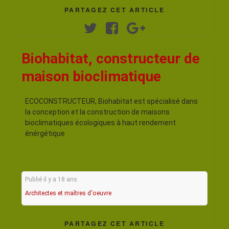
PARTAGEZ CET ARTICLE
Twitter
Facebook
Google+
Biohabitat, constructeur de
maison bioclimatique
ECOCONSTRUCTEUR, Biohabitat est spécialisé dans
la conception et la construction de maisons
bioclimatiques écologiques à haut rendement
énérgétique
Publié il y a 18 ans
Architectes et maîtres d'oeuvre
PARTAGEZ CET ARTICLE