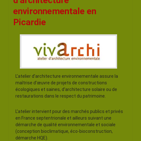
d’architecture
environnementale en
Picardie
L’atelier d’architecture environnementale assure la
maîtrise d’œuvre de projets de constructions
écologiques et saines, d’architecture solaire ou de
restaurations dans le respect du patrimoine.
L’atelier intervient pour des marchés publics et privés
en France septentrionale et ailleurs suivant une
démarche de qualité environnementale et sociale
(conception bioclimatique, éco-bioconstruction,
démarche HQE).