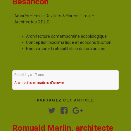
Besancon
Arborès – Emilie Devillers & Florent Timal –
Architectes D.P.L.G.
Architecture contemporaine écobiologique
Conception bioclimatique et écoconstruction
Rénovation et réhabilitation du bâti ancien
Publié il y a 17 ans
Architectes et maîtres d'oeuvre
PARTAGEZ CET ARTICLE
Twitter
Facebook
Google+
Romuald Marlin, architecte