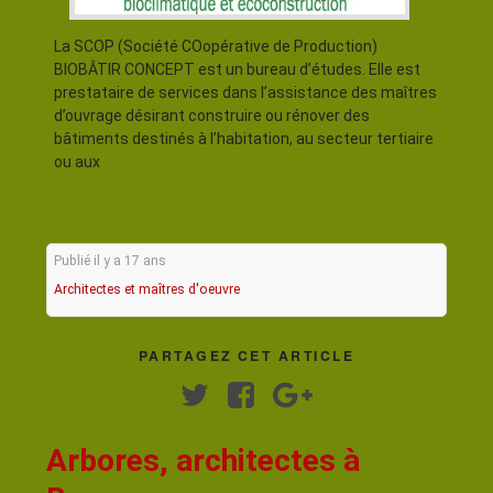
La SCOP (Société COopérative de Production)
BIOBÂTIR CONCEPT est un bureau d’études. Elle est
prestataire de services dans l’assistance des maîtres
d’ouvrage désirant construire ou rénover des
bâtiments destinés à l’habitation, au secteur tertiaire
ou aux
Publié il y a 17 ans
Architectes et maîtres d'oeuvre
PARTAGEZ CET ARTICLE
Twitter
Facebook
Google+
Arbores, architectes à