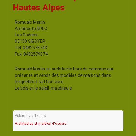
Hautes Alpes
Romuald Marlin
Architecte DPLG
Les Guérins
05130 SIGOYER
Tél: 0492578743
Fax: 0492579074
Romuald Marlin un architecte hors du commun qui
présente et vends des modèles de maisons dans
lesquelles il fait bon vivre.
Le bois et le soleil, matériau e
Publié il y a 17 ans
Architectes et maîtres d'oeuvre