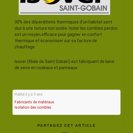
30% des déperditions thermiques d’un habitat sont
dus à une toiture non isolée. Isoler les combles perdus
est un moyen efficace pour gagner en confort
thermique et économiser sur sa facture de
chauffage.
Isover (filiale de Saint Gobain) est fabriquant de laine
de verre en rouleaux et panneaux
Publié il y a 9 ans
Fabricants de matériaux
,
Isolation des combles
PARTAGEZ CET ARTICLE