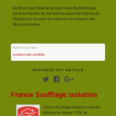
Biofib est une filiale du groupe Cavac BioMatériaux
situé en Vendée. Ils mettent en oeuvre le chanvre, la
chènevotte, la ouate de cellulose et la plupart des
fibres naturelles.
Publié il y a 9 ans
Isolation des combles
PARTAGEZ CET ARTICLE
Twitter
Facebook
Google+
France Soufflage Isolation
France Soufflage Isolation isole les
bâtiments depuis 1976. Ils