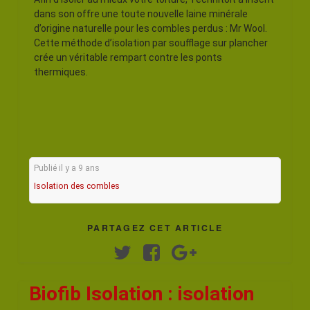
dans son offre une toute nouvelle laine minérale
d’origine naturelle pour les combles perdus : Mr Wool.
Cette méthode d’isolation par soufflage sur plancher
crée un véritable rempart contre les ponts
thermiques.
Publié il y a 9 ans
Isolation des combles
PARTAGEZ CET ARTICLE
Twitter
Facebook
Google+
Biofib Isolation : isolation