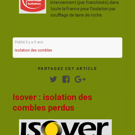
interviennent (par franchisés) dans
toute la France pour l’isolation par
soufflage de laine de roche.
Publié il y a 9 ans
Isolation des combles
PARTAGEZ CET ARTICLE
Twitter
Facebook
Google+
Isover : isolation des
combles perdus