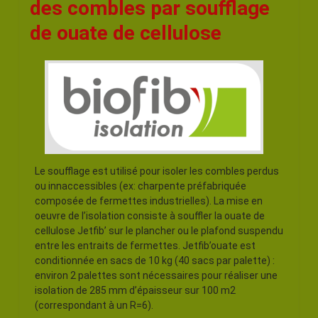
des combles par soufflage
de ouate de cellulose
Le soufflage est utilisé pour isoler les combles perdus
ou innaccessibles (ex: charpente préfabriquée
composée de fermettes industrielles). La mise en
oeuvre de l’isolation consiste à souffler la ouate de
cellulose Jetfib’ sur le plancher ou le plafond suspendu
entre les entraits de fermettes. Jetfib’ouate est
conditionnée en sacs de 10 kg (40 sacs par palette) :
environ 2 palettes sont nécessaires pour réaliser une
isolation de 285 mm d’épaisseur sur 100 m2
(correspondant à un R=6).