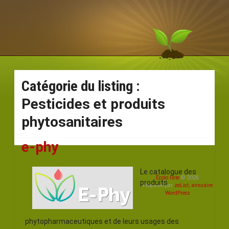
Catégorie du listing :
Pesticides et produits
phytosanitaires
e-phy
Le catalogue des
Écolo liste
© 2026
produits
Propulsé par
zeList, annuaire
WordPress
phytopharmaceutiques et de leurs usages des